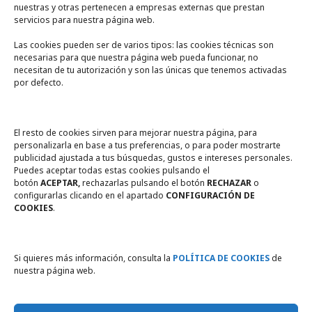
nuestras y otras pertenecen a empresas externas que prestan
servicios para nuestra página web.
Las cookies pueden ser de varios tipos: las cookies técnicas son
necesarias para que nuestra página web pueda funcionar, no
A un click
necesitan de tu autorización y son las únicas que tenemos activadas
por defecto.
Tienda online
Legal
El resto de cookies sirven para mejorar nuestra página, para
personalizarla en base a tus preferencias, o para poder mostrarte
publicidad ajustada a tus búsquedas, gustos e intereses personales.
Política de privacidad
Puedes aceptar todas estas cookies pulsando el
botón
ACEPTAR,
rechazarlas pulsando el botón
RECHAZAR
o
Política de Cookies
configurarlas clicando en el apartado
CONFIGURACIÓN DE
COOKIES
.
Compromiso con la protección
de datos personales
Si quieres más información, consulta la
POLÍTICA DE COOKIES
de
nuestra página web.