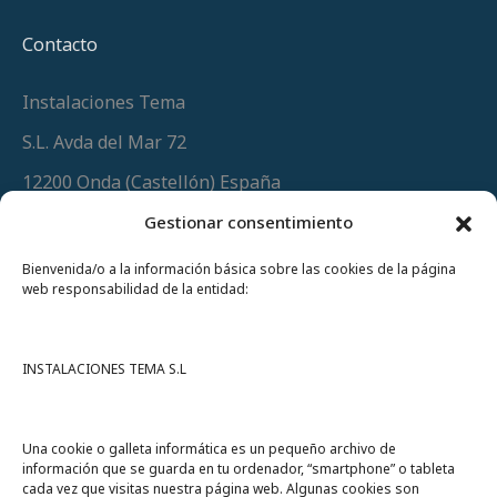
Contacto
Instalaciones Tema
S.L. Avda del Mar 72
12200 Onda (Castellón) España
Teléfono
(+34) 964 60 34 34
Gestionar consentimiento
Urgencias y whatsapp
649 406 493
Bienvenida/o a la información básica sobre las cookies de la página
web responsabilidad de la entidad:
INSTALACIONES TEMA S.L
Una cookie o galleta informática es un pequeño archivo de
información que se guarda en tu ordenador, “smartphone” o tableta
cada vez que visitas nuestra página web. Algunas cookies son