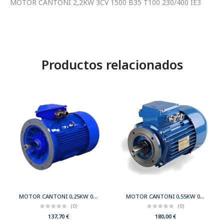
MOTOR CANTONI 2,2KW 3CV 1500 B35 T100 230/400 IE3
Productos relacionados
MOTOR CANTONI 0,25KW 0,33CV 3000 B5 T63 230/400 IE2
MOTOR CANTONI 0,55KW 0,75CV 3000 B14 T71 230/400 IE2
(0)
(0)
137,70
€
180,00
€