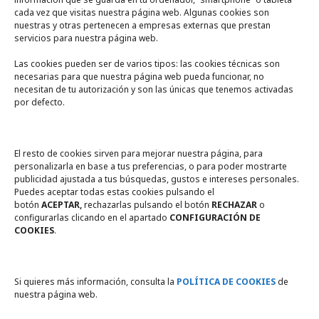
cada vez que visitas nuestra página web. Algunas cookies son
nuestras y otras pertenecen a empresas externas que prestan
servicios para nuestra página web.
Las cookies pueden ser de varios tipos: las cookies técnicas son
necesarias para que nuestra página web pueda funcionar, no
A un click
necesitan de tu autorización y son las únicas que tenemos activadas
por defecto.
Tienda online
Legal
El resto de cookies sirven para mejorar nuestra página, para
personalizarla en base a tus preferencias, o para poder mostrarte
publicidad ajustada a tus búsquedas, gustos e intereses personales.
Política de privacidad
Puedes aceptar todas estas cookies pulsando el
botón
ACEPTAR,
rechazarlas pulsando el botón
RECHAZAR
o
Política de Cookies
configurarlas clicando en el apartado
CONFIGURACIÓN DE
COOKIES
.
Compromiso con la protección
de datos personales
Si quieres más información, consulta la
POLÍTICA DE COOKIES
de
nuestra página web.