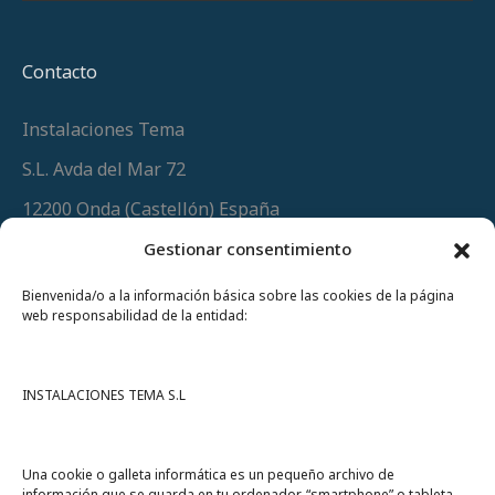
Contacto
Instalaciones Tema
S.L. Avda del Mar 72
12200 Onda (Castellón) España
Teléfono
(+34) 964 60 34 34
Gestionar consentimiento
Urgencias y whatsapp
649 406 493
Bienvenida/o a la información básica sobre las cookies de la página
web responsabilidad de la entidad:
INSTALACIONES TEMA S.L
Una cookie o galleta informática es un pequeño archivo de
información que se guarda en tu ordenador, “smartphone” o tableta