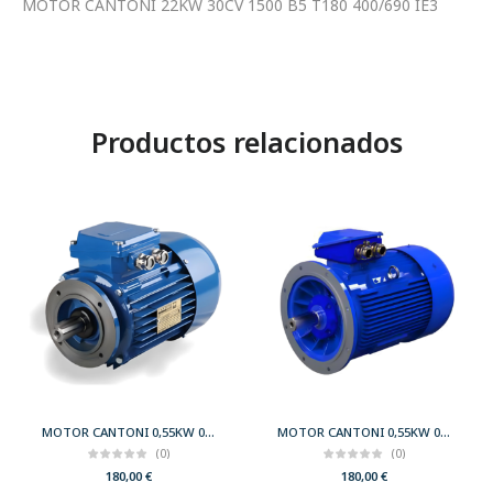
MOTOR CANTONI 22KW 30CV 1500 B5 T180 400/690 IE3
Productos relacionados
MOTOR CANTONI 0,55KW 0,75CV 3000 B14 T71 230/400 IE2
MOTOR CANTONI 0,55KW 0,75CV 3000 B5 T71 230/400 IE2
(0)
(0)
180,00
€
180,00
€