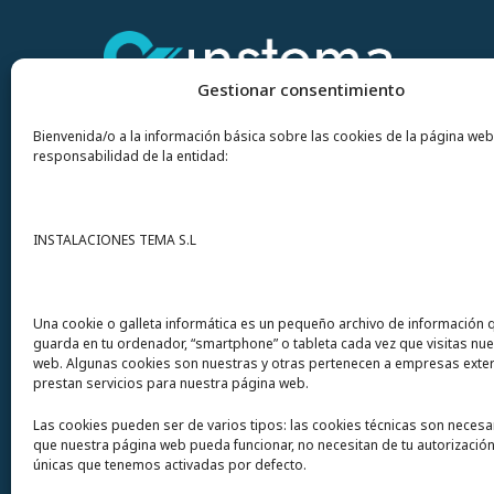
Gestionar consentimiento
Bienvenida/o a la información básica sobre las cookies de la página web
responsabilidad de la entidad:
Contacto
INSTALACIONES TEMA S.L
Instalaciones Tema
S.L. Avda del Mar 72
Una cookie o galleta informática es un pequeño archivo de información 
guarda en tu ordenador, “smartphone” o tableta cada vez que visitas nu
12200 Onda (Castellón) España
web. Algunas cookies son nuestras y otras pertenecen a empresas exte
prestan servicios para nuestra página web.
Teléfono
(+34) 964 60 34 34
Las cookies pueden ser de varios tipos: las cookies técnicas son necesa
Urgencias y whatsapp
649 406 493
que nuestra página web pueda funcionar, no necesitan de tu autorización
únicas que tenemos activadas por defecto.