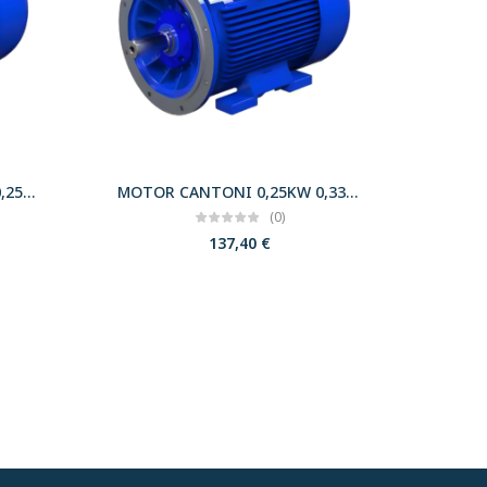
MOTOR CANTONI 0,18KW 0,25CV 3000 B35 T63 230/400 IE2
MOTOR CANTONI 0,25KW 0,33CV 3000 B35 T63 230/400 IE2
(0)
137,40
€