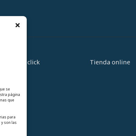
A un click
Tienda online
que se
estra página
rnas que
rias para
 y son las