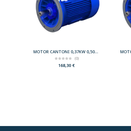
MOTOR CANTONI 0,37KW 0,50CV 3000 B5 T71 230/400 IE2
(0)
168,30
€