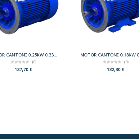
MOTOR CANTONI 0,25KW 0,33CV 3000 B5 T63 230/400 IE2
(0)
(0)
137,70
€
132,30
€