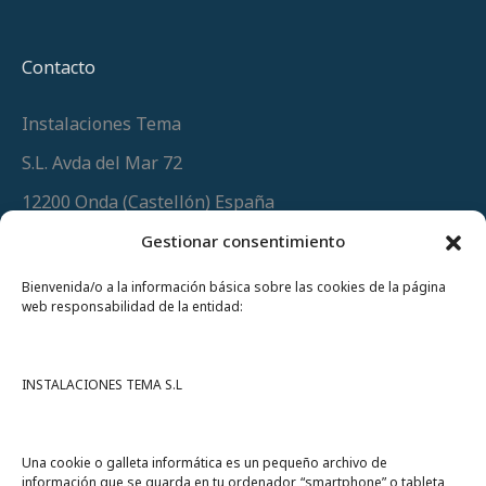
Contacto
Instalaciones Tema
S.L. Avda del Mar 72
12200 Onda (Castellón) España
Teléfono
(+34) 964 60 34 34
Gestionar consentimiento
Urgencias y whatsapp
649 406 493
Bienvenida/o a la información básica sobre las cookies de la página
web responsabilidad de la entidad:
INSTALACIONES TEMA S.L
Una cookie o galleta informática es un pequeño archivo de
información que se guarda en tu ordenador, “smartphone” o tableta