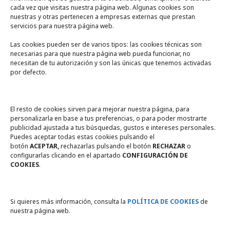
cada vez que visitas nuestra página web. Algunas cookies son
nuestras y otras pertenecen a empresas externas que prestan
servicios para nuestra página web.
Las cookies pueden ser de varios tipos: las cookies técnicas son
necesarias para que nuestra página web pueda funcionar, no
A un click
necesitan de tu autorización y son las únicas que tenemos activadas
por defecto.
Tienda online
Legal
El resto de cookies sirven para mejorar nuestra página, para
personalizarla en base a tus preferencias, o para poder mostrarte
publicidad ajustada a tus búsquedas, gustos e intereses personales.
Política de privacidad
Puedes aceptar todas estas cookies pulsando el
botón
ACEPTAR,
rechazarlas pulsando el botón
RECHAZAR
o
Política de Cookies
configurarlas clicando en el apartado
CONFIGURACIÓN DE
COOKIES
.
Compromiso con la protección
de datos personales
Si quieres más información, consulta la
POLÍTICA DE COOKIES
de
nuestra página web.