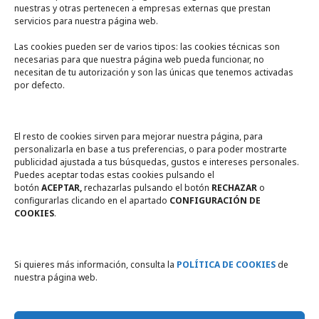
nuestras y otras pertenecen a empresas externas que prestan
servicios para nuestra página web.
Las cookies pueden ser de varios tipos: las cookies técnicas son
necesarias para que nuestra página web pueda funcionar, no
A un click
necesitan de tu autorización y son las únicas que tenemos activadas
por defecto.
Tienda online
Legal
El resto de cookies sirven para mejorar nuestra página, para
personalizarla en base a tus preferencias, o para poder mostrarte
publicidad ajustada a tus búsquedas, gustos e intereses personales.
Política de privacidad
Puedes aceptar todas estas cookies pulsando el
botón
ACEPTAR,
rechazarlas pulsando el botón
RECHAZAR
o
Política de Cookies
configurarlas clicando en el apartado
CONFIGURACIÓN DE
COOKIES
.
Compromiso con la protección
de datos personales
Si quieres más información, consulta la
POLÍTICA DE COOKIES
de
nuestra página web.