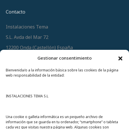
Contacto
Instalaciones Tema
S.L. Avda del Mar 72
12200 Onda (Castellón) España
Teléfono
(+34) 964 60 34 34
Gestionar consentimiento
Urgencias y whatsapp
649 406 493
Bienvenida/o a la información básica sobre las cookies de la página
web responsabilidad de la entidad:
INSTALACIONES TEMA S.L
Una cookie o galleta informática es un pequeño archivo de
información que se guarda en tu ordenador, “smartphone” o tableta
cada vez que visitas nuestra página web. Algunas cookies son