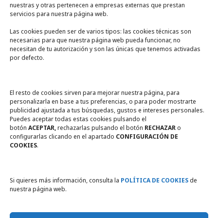
nuestras y otras pertenecen a empresas externas que prestan
servicios para nuestra página web.
Las cookies pueden ser de varios tipos: las cookies técnicas son
necesarias para que nuestra página web pueda funcionar, no
A un click
necesitan de tu autorización y son las únicas que tenemos activadas
por defecto.
Tienda online
Legal
El resto de cookies sirven para mejorar nuestra página, para
personalizarla en base a tus preferencias, o para poder mostrarte
publicidad ajustada a tus búsquedas, gustos e intereses personales.
Política de privacidad
Puedes aceptar todas estas cookies pulsando el
botón
ACEPTAR,
rechazarlas pulsando el botón
RECHAZAR
o
Política de Cookies
configurarlas clicando en el apartado
CONFIGURACIÓN DE
COOKIES
.
Compromiso con la protección
de datos personales
Si quieres más información, consulta la
POLÍTICA DE COOKIES
de
nuestra página web.