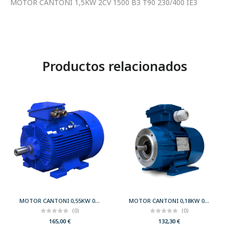
MOTOR CANTONI 1,5KW 2CV 1500 B3 T90 230/400 IE3
Productos relacionados
MOTOR CANTONI 0,55KW 0,75CV 3000 B3 T71 230/400 IE2
MOTOR CANTONI 0,18KW 0,25CV 3000 B34 T63 230/400 IE2
(0)
(0)
165,00
€
132,30
€