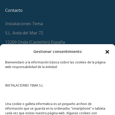
Contacto
Instalaciones Tema
S.L. Avda del Mar 72
12200 Onda (Castellón) España
Teléfono
(+34) 964 60 34 34
Gestionar consentimiento
Urgencias y whatsapp
649 406 493
Bienvenida/o a la información básica sobre las cookies de la página
web responsabilidad de la entidad:
INSTALACIONES TEMA S.L
Una cookie o galleta informática es un pequeño archivo de
información que se guarda en tu ordenador, “smartphone” o tableta
cada vez que visitas nuestra página web. Algunas cookies son