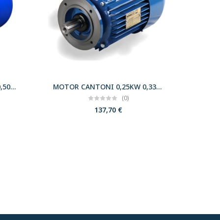
MOTOR CANTONI 0,37KW 0,50CV 3000 B35 T71 230/400 IE2
MOTOR CANTONI 0,25KW 0,33CV 3000 B14 T63 230/400 IE2
(0)
137,70
€