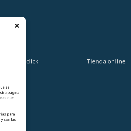
A un click
Tienda online
que se
estra página
rnas que
rias para
 y son las