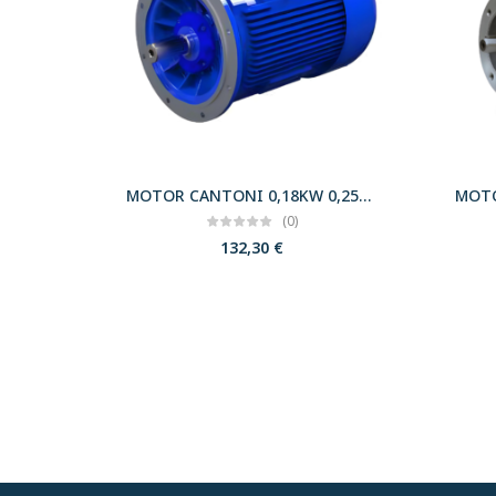
MOTOR CANTONI 0,18KW 0,25CV 3000 B5 T63 230/400 IE2
(0)
132,30
€