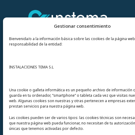
Gestionar consentimiento
Bienvenida/o a la información básica sobre las cookies de la página web
responsabilidad de la entidad:
Contacto
INSTALACIONES TEMA S.L
Instalaciones Tema
S.L. Avda del Mar 72
Una cookie o galleta informática es un pequeño archivo de información 
guarda en tu ordenador, “smartphone” o tableta cada vez que visitas nu
12200 Onda (Castellón) España
web. Algunas cookies son nuestras y otras pertenecen a empresas exte
prestan servicios para nuestra página web.
Teléfono
(+34) 964 60 34 34
Las cookies pueden ser de varios tipos: las cookies técnicas son necesa
Urgencias y whatsapp
649 406 493
que nuestra página web pueda funcionar, no necesitan de tu autorización
únicas que tenemos activadas por defecto.