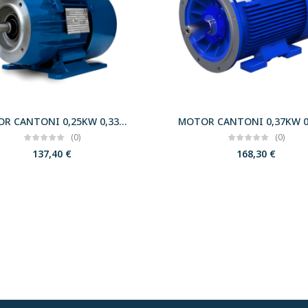
MOTOR CANTONI 0,25KW 0,33CV 3000 B34 T63 230/400 IE2
(0)
(0)
137,40
€
168,30
€