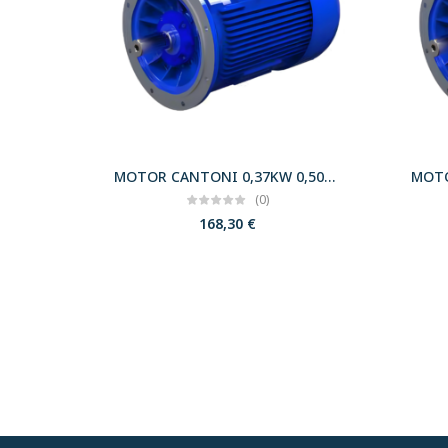
MOTOR CANTONI 0,37KW 0,50CV 3000 B5 T71 230/400 IE2
(0)
168,30
€