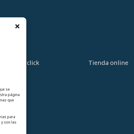
A un click
Tienda online
que se
estra página
rnas que
rias para
 y son las