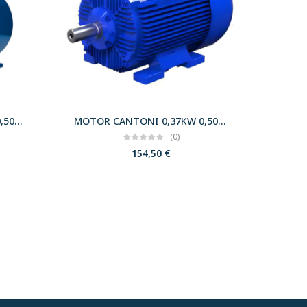
MOTOR CANTONI 0,37KW 0,50CV 3000 B34 T71 230/400 IE2
MOTOR CANTONI 0,37KW 0,50CV 3000 B3 T71 230/400 IE2
(0)
154,50
€