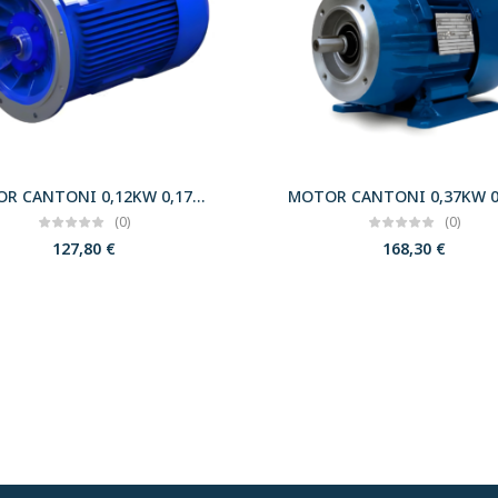
MOTOR CANTONI 0,12KW 0,17CV 3000 B5 T56 230/400 IE2
(0)
(0)
127,80
€
168,30
€