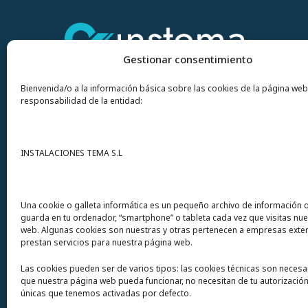
Gestionar consentimiento
Bienvenida/o a la información básica sobre las cookies de la página web
responsabilidad de la entidad:
Contacto
INSTALACIONES TEMA S.L
Instalaciones Tema
S.L. Avda del Mar 72
Una cookie o galleta informática es un pequeño archivo de información 
guarda en tu ordenador, “smartphone” o tableta cada vez que visitas nu
12200 Onda (Castellón) España
web. Algunas cookies son nuestras y otras pertenecen a empresas exte
prestan servicios para nuestra página web.
Teléfono
(+34) 964 60 34 34
Las cookies pueden ser de varios tipos: las cookies técnicas son necesa
Urgencias y whatsapp
649 406 493
que nuestra página web pueda funcionar, no necesitan de tu autorización
únicas que tenemos activadas por defecto.