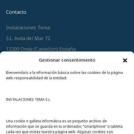
Contacto
Instalaciones Tema
S.L. Avda del Mar 72
12200 Onda (Castellón) España
Teléfono
(+34) 964 60 34 34
Gestionar consentimiento
Urgencias y whatsapp
649 406 493
Bienvenida/o a la información básica sobre las cookies de la página
web responsabilidad de la entidad:
INSTALACIONES TEMA S.L
Una cookie o galleta informática es un pequeño archivo de
información que se guarda en tu ordenador, “smartphone” o tableta
cada vez que visitas nuestra página web. Algunas cookies son