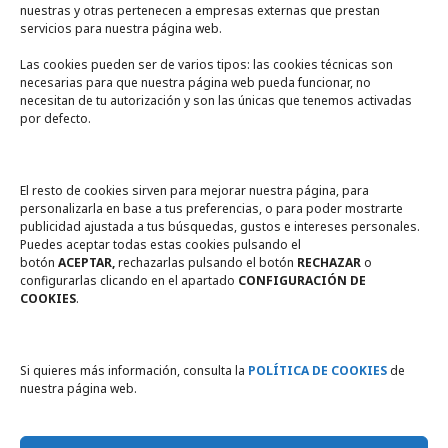
nuestras y otras pertenecen a empresas externas que prestan
servicios para nuestra página web.
Las cookies pueden ser de varios tipos: las cookies técnicas son
necesarias para que nuestra página web pueda funcionar, no
A un click
necesitan de tu autorización y son las únicas que tenemos activadas
por defecto.
Tienda online
Legal
El resto de cookies sirven para mejorar nuestra página, para
personalizarla en base a tus preferencias, o para poder mostrarte
publicidad ajustada a tus búsquedas, gustos e intereses personales.
Política de privacidad
Puedes aceptar todas estas cookies pulsando el
botón
ACEPTAR,
rechazarlas pulsando el botón
RECHAZAR
o
Política de Cookies
configurarlas clicando en el apartado
CONFIGURACIÓN DE
COOKIES
.
Compromiso con la protección
de datos personales
Si quieres más información, consulta la
POLÍTICA DE COOKIES
de
nuestra página web.