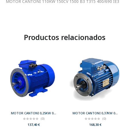
MOTOR CANTONI 110KW 150CV 1500 B3 T315 400/690 IE3
Productos relacionados
MOTOR CANTONI 0,25KW 0,33CV 3000 B35 T63 230/400 IE2
MOTOR CANTONI 0,37KW 0,50CV 3000 B14 T71 230/400 IE2
(0)
(0)
137,40
€
168,30
€