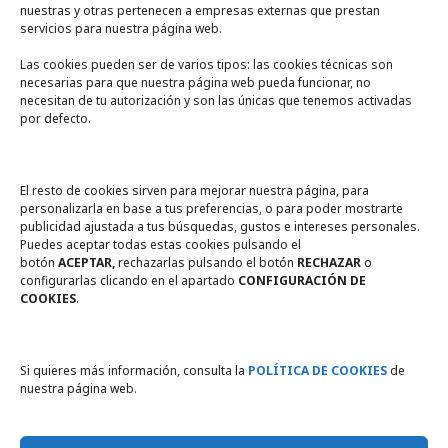
nuestras y otras pertenecen a empresas externas que prestan
servicios para nuestra página web.
Las cookies pueden ser de varios tipos: las cookies técnicas son
necesarias para que nuestra página web pueda funcionar, no
A un click
necesitan de tu autorización y son las únicas que tenemos activadas
por defecto.
Tienda online
Legal
El resto de cookies sirven para mejorar nuestra página, para
personalizarla en base a tus preferencias, o para poder mostrarte
publicidad ajustada a tus búsquedas, gustos e intereses personales.
Política de privacidad
Puedes aceptar todas estas cookies pulsando el
botón
ACEPTAR,
rechazarlas pulsando el botón
RECHAZAR
o
Política de Cookies
configurarlas clicando en el apartado
CONFIGURACIÓN DE
COOKIES
.
Compromiso con la protección
de datos personales
Si quieres más información, consulta la
POLÍTICA DE COOKIES
de
nuestra página web.