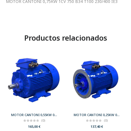
MOTOR CANTONI 0,75KW 1CV 750 B34 T100 230/400 IE3
Productos relacionados
MOTOR CANTONI 0,55KW 0,75CV 3000 B3 T71 230/400 IE2
MOTOR CANTONI 0,25KW 0,33CV 3000 B35 T63 230/400 IE2
(0)
(0)
165,00
€
137,40
€