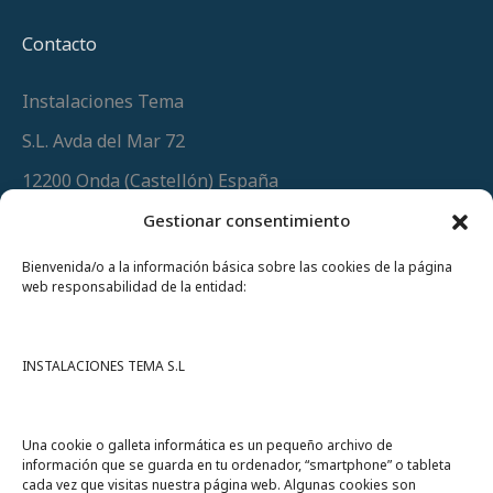
Contacto
Instalaciones Tema
S.L. Avda del Mar 72
12200 Onda (Castellón) España
Teléfono
(+34) 964 60 34 34
Gestionar consentimiento
Urgencias y whatsapp
649 406 493
Bienvenida/o a la información básica sobre las cookies de la página
web responsabilidad de la entidad:
INSTALACIONES TEMA S.L
Una cookie o galleta informática es un pequeño archivo de
información que se guarda en tu ordenador, “smartphone” o tableta
cada vez que visitas nuestra página web. Algunas cookies son