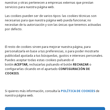
nuestras y otras pertenecen a empresas externas que prestan
servicios para nuestra página web.
Las cookies pueden ser de varios tipos: las cookies técnicas son
necesarias para que nuestra página web pueda funcionar, no
A un click
necesitan de tu autorización y son las únicas que tenemos activadas
por defecto.
Tienda online
Legal
El resto de cookies sirven para mejorar nuestra página, para
personalizarla en base a tus preferencias, o para poder mostrarte
publicidad ajustada a tus búsquedas, gustos e intereses personales.
Política de privacidad
Puedes aceptar todas estas cookies pulsando el
botón
ACEPTAR,
rechazarlas pulsando el botón
RECHAZAR
o
Política de Cookies
configurarlas clicando en el apartado
CONFIGURACIÓN DE
COOKIES
.
Compromiso con la protección
de datos personales
Si quieres más información, consulta la
POLÍTICA DE COOKIES
de
nuestra página web.