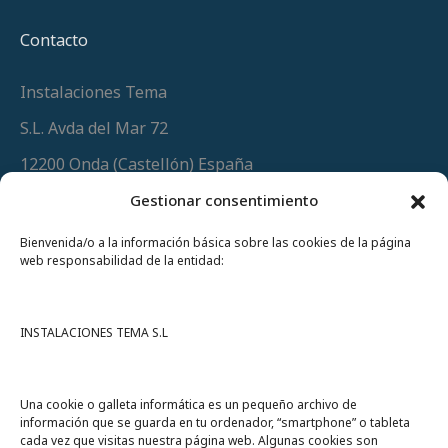
Contacto
Instalaciones Tema
S.L. Avda del Mar 72
12200 Onda (Castellón) España
Teléfono
(+34) 964 60 34 34
Gestionar consentimiento
Urgencias y whatsapp
649 406 493
Bienvenida/o a la información básica sobre las cookies de la página
web responsabilidad de la entidad:
INSTALACIONES TEMA S.L
Una cookie o galleta informática es un pequeño archivo de
información que se guarda en tu ordenador, “smartphone” o tableta
cada vez que visitas nuestra página web. Algunas cookies son