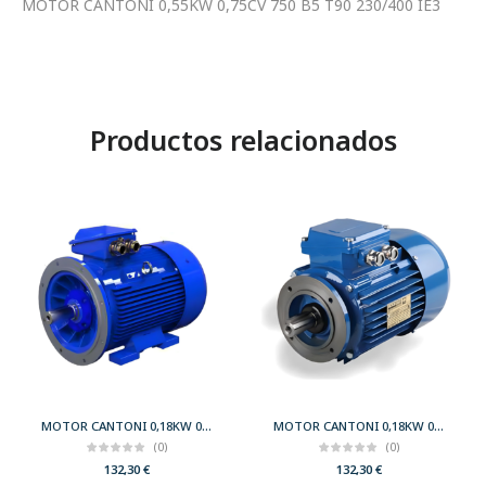
MOTOR CANTONI 0,55KW 0,75CV 750 B5 T90 230/400 IE3
Productos relacionados
MOTOR CANTONI 0,18KW 0,25CV 3000 B35 T63 230/400 IE2
MOTOR CANTONI 0,18KW 0,25CV 3000 B14 T63 230/400 IE2
(0)
(0)
132,30
€
132,30
€