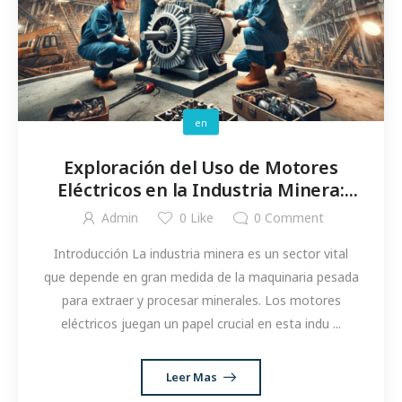
en
Exploración del Uso de Motores
Eléctricos en la Industria Minera:
Casos de Estudio y Beneficios
Admin
0
Like
0
Comment
Introducción La industria minera es un sector vital
que depende en gran medida de la maquinaria pesada
para extraer y procesar minerales. Los motores
eléctricos juegan un papel crucial en esta indu ...
Leer Mas