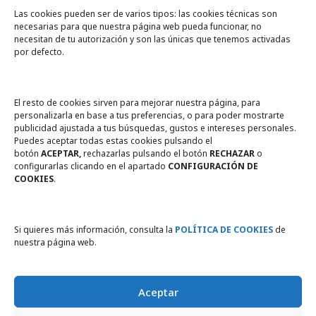
Las cookies pueden ser de varios tipos: las cookies técnicas son
necesarias para que nuestra página web pueda funcionar, no
A un click
necesitan de tu autorización y son las únicas que tenemos activadas
por defecto.
Tienda online
Legal
El resto de cookies sirven para mejorar nuestra página, para
personalizarla en base a tus preferencias, o para poder mostrarte
publicidad ajustada a tus búsquedas, gustos e intereses personales.
Política de privacidad
Puedes aceptar todas estas cookies pulsando el
botón
ACEPTAR,
rechazarlas pulsando el botón
RECHAZAR
o
Política de Cookies
configurarlas clicando en el apartado
CONFIGURACIÓN DE
COOKIES
.
Compromiso con la protección
de datos personales
Si quieres más información, consulta la
POLÍTICA DE COOKIES
de
nuestra página web.
Aceptar
Instema motores eléctricos para la industria © 2026. Todos los