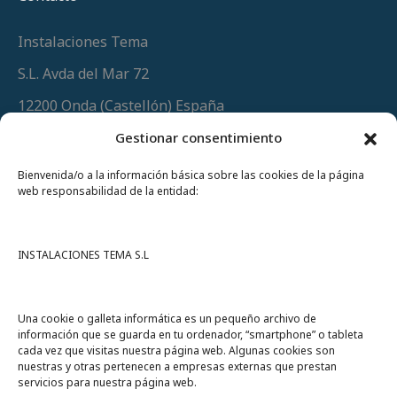
Instalaciones Tema
S.L. Avda del Mar 72
12200 Onda (Castellón) España
Teléfono
(+34) 964 60 34 34
Gestionar consentimiento
Urgencias y whatsapp
649 406 493
Bienvenida/o a la información básica sobre las cookies de la página
web responsabilidad de la entidad:
INSTALACIONES TEMA S.L
Una cookie o galleta informática es un pequeño archivo de
información que se guarda en tu ordenador, “smartphone” o tableta
cada vez que visitas nuestra página web. Algunas cookies son
nuestras y otras pertenecen a empresas externas que prestan
servicios para nuestra página web.