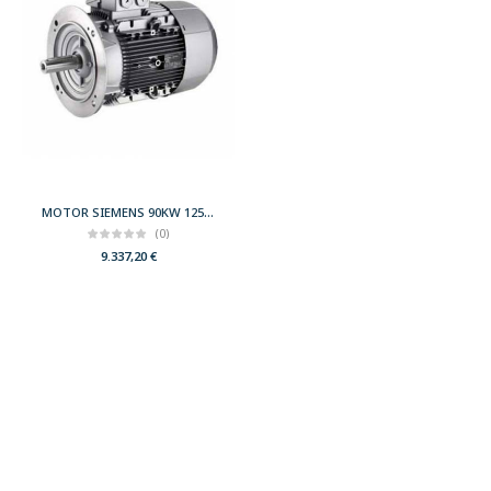
MOTOR SIEMENS 90KW 125CV 3000 B5 T280 400/690 IE3
(0)
9.337,20
€