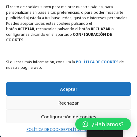
Tienda online
Legal
El resto de cookies sirven para mejorar nuestra página, para
personalizarla en base a tus preferencias, o para poder mostrarte
publicidad ajustada a tus búsquedas, gustos e intereses personales.
Política de privacidad
Puedes aceptar todas estas cookies pulsando el
botón
ACEPTAR,
rechazarlas pulsando el botón
RECHAZAR
o
Política de Cookies
configurarlas clicando en el apartado
CONFIGURACIÓN DE
COOKIES
.
Compromiso con la protección
de datos personales
Si quieres más información, consulta la
POLÍTICA DE COOKIES
de
nuestra página web.
Aceptar
Instema motores eléctricos para la industria © 2026. Todos los
Rechazar
derechos reservados
Configuración de cookies
¿Hablamos?
Spanish
POLÍTICA DE COOKIES
POLÍTICA DE PRIVACIDAD