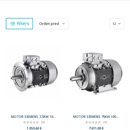
Filters
MOTOR SIEMENS 7,5KW 10CV 3000 B5 T132 400/690 IE3
MOTOR SIEMENS 75KW 100CV 3000 B3 T280 400/690 IE3
(0)
(0)
1.053,60
€
7.611,00
€