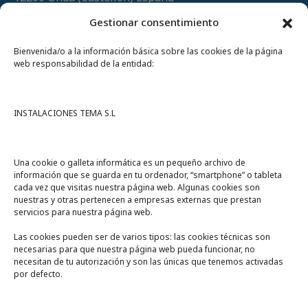
Teléfono
(+34) 964 60 34 34
Gestionar consentimiento
Urgencias y whatsapp
649 406 493
Bienvenida/o a la información básica sobre las cookies de la página
web responsabilidad de la entidad:
INSTALACIONES TEMA S.L
Una cookie o galleta informática es un pequeño archivo de
información que se guarda en tu ordenador, “smartphone” o tableta
cada vez que visitas nuestra página web. Algunas cookies son
nuestras y otras pertenecen a empresas externas que prestan
servicios para nuestra página web.
Las cookies pueden ser de varios tipos: las cookies técnicas son
necesarias para que nuestra página web pueda funcionar, no
A un click
necesitan de tu autorización y son las únicas que tenemos activadas
por defecto.