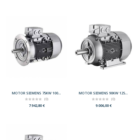
MOTOR SIEMENS 75KW 100CV 3000 B5 T250 400/690 IE3
MOTOR SIEMENS 90KW 125CV 3000 B3 T280 400/690 IE3
(0)
(0)
7.942,80
€
9.006,00
€