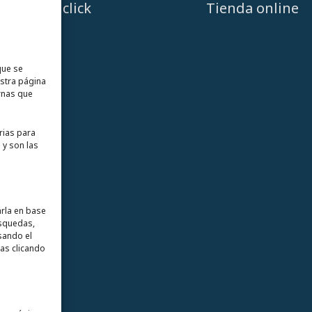
A un click
Tienda online
que se
estra página
rnas que
rias para
 y son las
arla en base
úsquedas,
sando el
as clicando