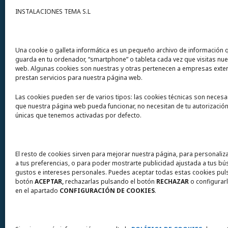
Contacto
INSTALACIONES TEMA S.L
Instalaciones Tema
S.L. Avda del Mar 72
Una cookie o galleta informática es un pequeño archivo de información 
guarda en tu ordenador, “smartphone” o tableta cada vez que visitas nu
12200 Onda (Castellón) España
web. Algunas cookies son nuestras y otras pertenecen a empresas exte
prestan servicios para nuestra página web.
Teléfono
(+34) 964 60 34 34
Las cookies pueden ser de varios tipos: las cookies técnicas son necesa
Urgencias y whatsapp
649 406 493
que nuestra página web pueda funcionar, no necesitan de tu autorización
únicas que tenemos activadas por defecto.
El resto de cookies sirven para mejorar nuestra página, para personaliz
a tus preferencias, o para poder mostrarte publicidad ajustada a tus b
gustos e intereses personales. Puedes aceptar todas estas cookies pul
botón
ACEPTAR,
rechazarlas pulsando el botón
RECHAZAR
o configurarl
en el apartado
CONFIGURACIÓN DE COOKIES
.